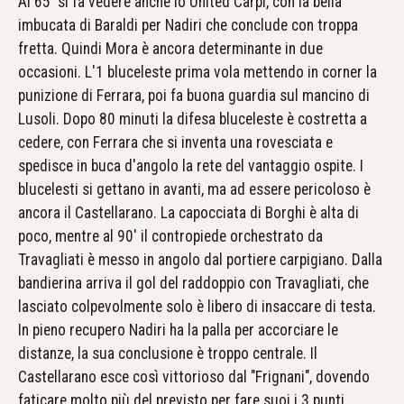
Al 65' si fa vedere anche lo United Carpi, con la bella
imbucata di Baraldi per Nadiri che conclude con troppa
fretta. Quindi Mora è ancora determinante in due
occasioni. L'1 bluceleste prima vola mettendo in corner la
punizione di Ferrara, poi fa buona guardia sul mancino di
Lusoli. Dopo 80 minuti la difesa bluceleste è costretta a
cedere, con Ferrara che si inventa una rovesciata e
spedisce in buca d'angolo la rete del vantaggio ospite. I
blucelesti si gettano in avanti, ma ad essere pericoloso è
ancora il Castellarano. La capocciata di Borghi è alta di
poco, mentre al 90' il contropiede orchestrato da
Travagliati è messo in angolo dal portiere carpigiano. Dalla
bandierina arriva il gol del raddoppio con Travagliati, che
lasciato colpevolmente solo è libero di insaccare di testa.
In pieno recupero Nadiri ha la palla per accorciare le
distanze, la sua conclusione è troppo centrale. Il
Castellarano esce così vittorioso dal "Frignani", dovendo
faticare molto più del previsto per fare suoi i 3 punti.